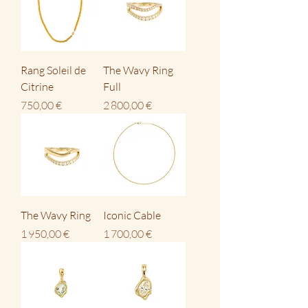
Rang Soleil de
The Wavy Ring
Citrine
Full
Prix
Prix
750,00 €
2 800,00 €
The Wavy Ring
Iconic Cable
Prix
Prix
1 950,00 €
1 700,00 €