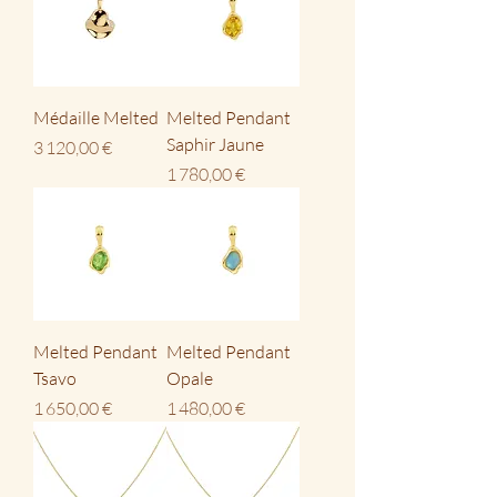
Médaille Melted
Melted Pendant
Saphir Jaune
Prix
3 120,00 €
Prix
1 780,00 €
Melted Pendant
Melted Pendant
Tsavo
Opale
Prix
Prix
1 650,00 €
1 480,00 €