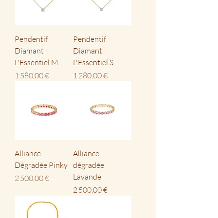
Pendentif
Pendentif
Diamant
Diamant
L'Essentiel M
L'Essentiel S
Prix
Prix
1 580,00 €
1 280,00 €
Alliance
Alliance
Dégradée Pinky
dégradée
Lavande
Prix
2 500,00 €
Prix
2 500,00 €