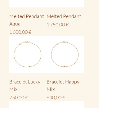
Melted Pendant
Melted Pendant
Aqua
Prix
1 750,00 €
Prix
1 600,00 €
Bracelet Lucky
Bracelet Happy
Mix
Mix
Prix
Prix
750,00 €
640,00 €