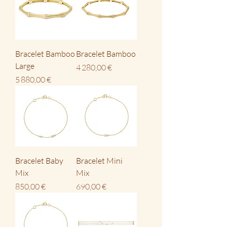
Bracelet Bamboo
Bracelet Bamboo
Large
Prix
4 280,00 €
Prix
5 880,00 €
Bracelet Baby
Bracelet Mini
Mix
Mix
Prix
Prix
850,00 €
690,00 €