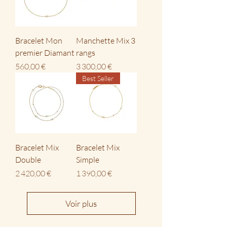
Bracelet Mon
Manchette Mix 3
premier Diamant
rangs
Prix
Prix
560,00 €
3 300,00 €
Best Seller
Bracelet Mix
Bracelet Mix
Double
Simple
Prix
Prix
2 420,00 €
1 390,00 €
Voir plus