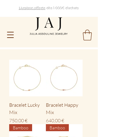
Livraison offerte
dès 1 000€ d'achats
Bracelet Lucky
Bracelet Happy
Mix
Mix
Prix
Prix
750,00 €
640,00 €
Bamboo
Bamboo