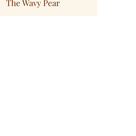
The Wavy Pear
Une bague ornée de 104
diamants de pavage, surmontée
d'une poire de 1.80 carats.
Chaque courbe a été travaillée
pour avoir à la fois un aspect
sobre dans son asymétrie.
Cette bague a été réalisée sur
mesure en or jaune