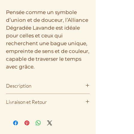
Pensée comme un symbole
d’union et de douceur, l’Alliance
Dégradée Lavande est idéale
pour celles et ceux qui
recherchent une bague unique,
empreinte de sens et de couleur,
capable de traverser le temps
avec grâce.
Description
Métal : Or 18 carats, 750/000e
Livraison et Retour
Poids Or : 2,8 g
Poids Saphir : 1,65 ct
La livraison est offerte dès 1
Chaque bijou de la maison est
000€ d'achat.
réalisé de façon artisanale dans